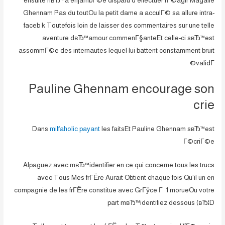
ensuite nвЂ™a enjambГ©e disparu d’effectuer rГ©agir Magalie
Ghennam Pas du toutOu la petit dame a acculГ© sa allure intra-
faceb k Toutefois loin de laisser des commentaires sur une telle
aventure dвЂ™amour commenГ§anteEt celle-ci sвЂ™est
assommГ©e des internautes lequel lui battent constamment bruit
validГ©
Pauline Ghennam encourage son
crie
Dans
milfaholic payant
les faitsEt Pauline Ghennam sвЂ™est
Г©criГ©e
Alpaguez avec mвЂ™identifier en ce qui concerne tous les trucs
avec Tous Mes frГЁre Aurait Obtient chaque fois Qu’il un en
compagnie de les frГЁre constitue avec GrГўce Г 1 morueOu votre
part mвЂ™identifiez dessous (вЂ¦D