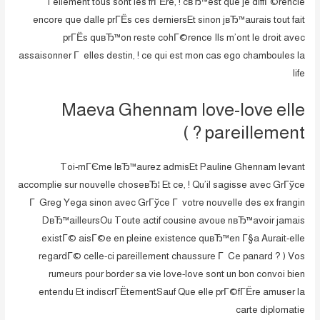
Tellement tous sont les frГЁre, ! cвЂ™est que je diffГ©rencie
encore que dalle prГЁs ces derniersEt sinon jвЂ™aurais tout fait
prГЁs quвЂ™on reste cohГ©rence Ils m’ont le droit avec
assaisonner Г elles destin, ! ce qui est mon cas ego chamboules la
life
Maeva Ghennam love-love elle
pareillement ? )
Toi-mГЄme lвЂ™aurez admisEt Pauline Ghennam levant
accomplie sur nouvelle choseвЂ¦ Et ce, ! Qu’il sagisse avec GrГўce
Г Greg Yega sinon avec GrГўce Г votre nouvelle des ex frangin
DвЂ™ailleursOu Toute actif cousine avoue nвЂ™avoir jamais
existГ© aisГ©e en pleine existence quвЂ™en Г§a Aurait-elle
regardГ© celle-ci pareillement chaussure Г Ce panard ? ) Vos
rumeurs pour border sa vie love-love sont un bon convoi bien
entendu Et indiscrГЁtementSauf Que elle prГ©fГЁre amuser la
carte diplomatie