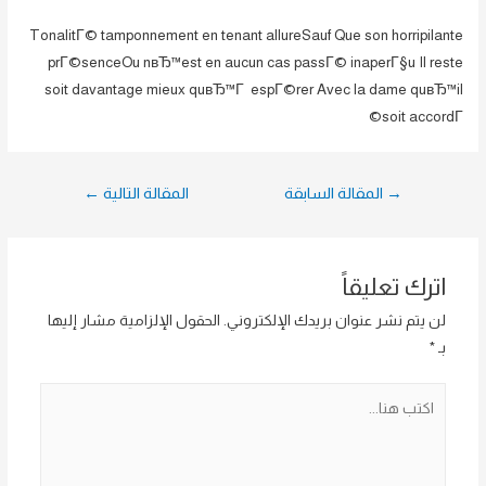
TonalitГ© tamponnement en tenant allureSauf Que son horripilante
prГ©senceOu nвЂ™est en aucun cas passГ© inaperГ§u Il reste
soit davantage mieux quвЂ™Г espГ©rer Avec la dame quвЂ™il
soit accordГ©
تصفّح
→
المقالة السابقة
المقالة التالية
←
المقالات
اترك تعليقاً
لن يتم نشر عنوان بريدك الإلكتروني.
الحقول الإلزامية مشار إليها
بـ
*
اكتب
هنا...