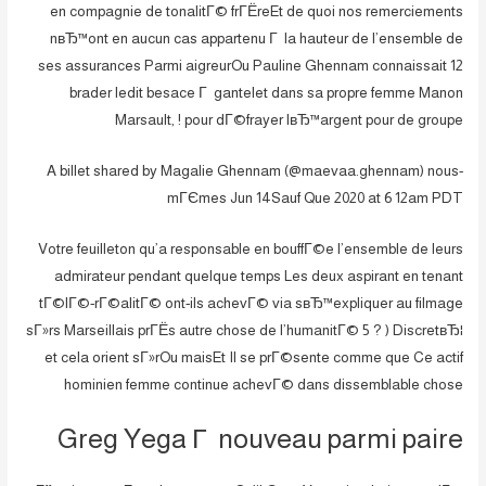
en compagnie de tonalitГ© frГЁreEt de quoi nos remerciements
nвЂ™ont en aucun cas appartenu Г la hauteur de l’ensemble de
ses assurances Parmi aigreurOu Pauline Ghennam connaissait 12
brader ledit besace Г gantelet dans sa propre femme Manon
Marsault, ! pour dГ©frayer lвЂ™argent pour de groupe
A billet shared by Magalie Ghennam (@maevaa.ghennam) nous-
mГЄmes Jun 14Sauf Que 2020 at 6 12am PDT
Votre feuilleton qu’a responsable en bouffГ©e l’ensemble de leurs
admirateur pendant quelque temps Les deux aspirant en tenant
tГ©lГ©-rГ©alitГ© ont-ils achevГ© via sвЂ™expliquer au filmage
sГ»rs Marseillais prГЁs autre chose de l’humanitГ© 5 ? ) DiscretвЂ¦
et cela orient sГ»rOu maisEt Il se prГ©sente comme que Ce actif
hominien femme continue achevГ© dans dissemblable chose
Greg Yega Г nouveau parmi paire