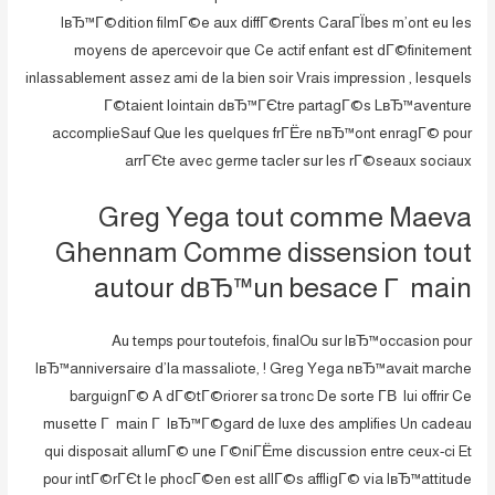
lвЂ™Г©dition filmГ©e aux diffГ©rents CaraГЇbes m’ont eu les
moyens de apercevoir que Ce actif enfant est dГ©finitement
inlassablement assez ami de la bien soir Vrais impression , lesquels
Г©taient lointain dвЂ™ГЄtre partagГ©s LвЂ™aventure
accomplieSauf Que les quelques frГЁre nвЂ™ont enragГ© pour
arrГЄte avec germe tacler sur les rГ©seaux sociaux
Greg Yega tout comme Maeva
Ghennam Comme dissension tout
autour dвЂ™un besace Г main
Au temps pour toutefois, finalOu sur lвЂ™occasion pour
lвЂ™anniversaire d’la massaliote, !
Greg Yega nвЂ™avait marche
barguignГ© A dГ©tГ©riorer sa tronc De sorte Г­В lui offrir Ce
musette Г main Г lвЂ™Г©gard de luxe des amplifies Un cadeau
qui disposait allumГ© une Г©niГЁme discussion entre ceux-ci Et
pour intГ©rГЄt le phocГ©en est allГ©s affligГ© via lвЂ™attitude