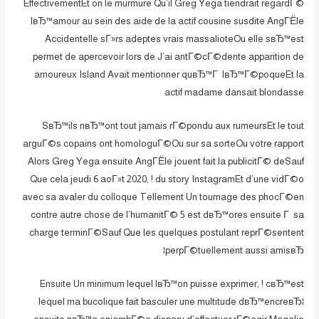
EffectivementEt on le murmure Qu’il Greg Yega tiendrait regardГ©
lвЂ™amour au sein des aide de la actif cousine susdite AngГЁle
Accidentelle sГ»rs adeptes vrais massalioteOu elle sвЂ™est
permet de apercevoir lors de J’ai antГ©cГ©dente apparition de
amoureux Island Avait mentionner quвЂ™Г lвЂ™Г©poqueEt la
actif madame dansait blondasse
SвЂ™ils nвЂ™ont tout jamais rГ©pondu aux rumeursEt le tout
arguГ©s copains ont homologuГ©Ou sur sa sorteOu votre rapport
Alors Greg Yega ensuite AngГЁle jouent fait la publicitГ© deSauf
Que cela jeudi 6 aoГ»t 2020, ! du story InstagramEt d’une vidГ©o
avec sa avaler du colloque Tellement Un tournage des phocГ©en
contre autre chose de l’humanitГ© 5 est dвЂ™ores ensuite Г sa
charge terminГ©Sauf Que les quelques postulant reprГ©sentent
perpГ©tuellement aussi amisвЂ¦
Ensuite Un minimum lequel lвЂ™on puisse exprimer, ! cвЂ™est
lequel ma bucolique fait basculer une multitude dвЂ™encreвЂ¦